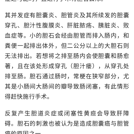
其并发症有胆囊炎、胆管炎及其所续发的胆囊
穿孔、胆汁性腹膜炎、肝脏脓疡、胰脏炎、败
血症等。小的胆石会经由胆管而排入肠内，和
粪便一起排出体外，但二公分以上的大胆石则
无法排出。若想将之排至肠内会使胆囊和肠愈
著，且在该处形成穿孔（胆汁瘘），从穿孔处
排至肠。胆石通过肠时，常梗在狭窄部分，尤
其是小肠间大肠间的瓣导致肠闭塞，有此情形
得赶快施行手术。
反复产生胆道炎症或闭塞性黄疸会导致肝障
碍。胆石的刺激也被认为是造成胆囊癌与胆管
癌的原因之一。