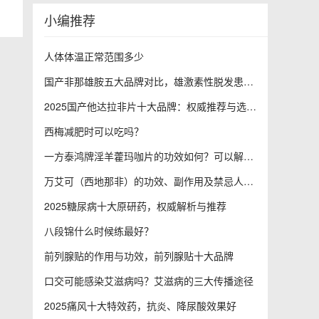
小编推荐
人体体温正常范围多少
国产非那雄胺五大品牌对比，雄激素性脱发患者的福音
2025国产他达拉非片十大品牌：权威推荐与选购指南
西梅减肥时可以吃吗？
一方泰鸿牌淫羊藿玛咖片的功效如何？可以解决哪些健康问题？
万艾可（西地那非）的功效、副作用及禁忌人群全解析
2025糖尿病十大原研药，权威解析与推荐
八段锦什么时候练最好？
前列腺贴的作用与功效，前列腺贴十大品牌
口交可能感染艾滋病吗？艾滋病的三大传播途径
2025痛风十大特效药，抗炎、降尿酸效果好