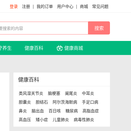
登录
注册
|
我的订单
用户中心
|
商城
常见问题
疗养生
健康百科
健康商城
健康百科
类风湿关节炎
脑梗塞
阑尾炎
中耳炎
胆囊炎
胆结石
阿尔茨海默病
手足口病
鼻炎
脑出血
百日咳
糖尿病
高脂血症
高血压
矮小症
儿童肺炎
病毒性肺炎