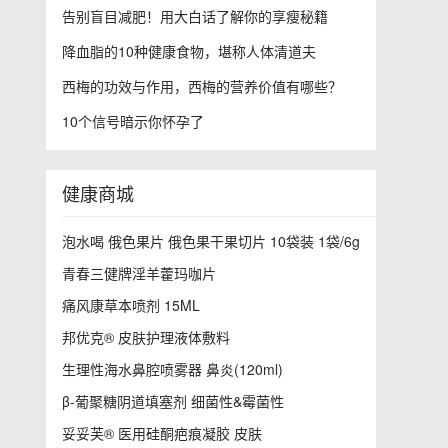
告别盲目减肥！用大白话了解你的享瘦秘籍
降血脂的10种健康食物，堪称人体清道夫
西梅的功效与作用，西梅的营养价值有哪些？
10个信号暗示你怀孕了
健康商城
泡水喝 俄色果片 俄色果干果切片 10袋装 1袋/6g
青春三健牌淫羊藿玛咖片
痛风康草本喷剂 15ML
邦优克® 皮肤护理液体敷料
生理性海水鼻腔喷雾器 鼻炎(120ml)
β-葡聚糖阴道填塞剂 细菌性&霉菌性
妥妥芙® 医用硅酮疤痕凝胶 皮肤