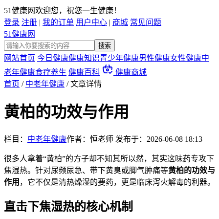
51健康网欢迎您，祝您一生健康！
登录
注册
|
我的订单
用户中心
|
商城
常见问题
51健康网
网站首页
今日健康
健康知识
青少年健康
男性健康
女性健康
中
老年健康
食疗养生
健康百科
健康商城
首页
/
中老年健康
/
文章详情
黄柏的功效与作用
栏目：
中老年健康
作者：恒老师
发布于：
2026-06-08 18:13
很多人拿着“黄柏”的方子却不知其所以然，其实这味药专攻下
焦湿热。针对尿频尿急、带下黄臭或脚气肿痛等
黄柏的功效与
作用
，它不仅是清热燥湿的要药，更是临床泻火解毒的利器。
直击下焦湿热的核心机制