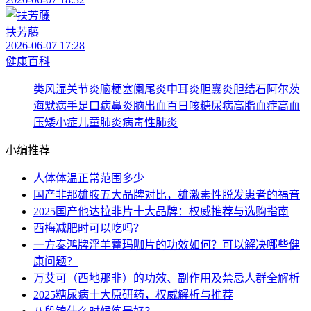
扶芳藤
2026-06-07 17:28
健康百科
类风湿关节炎
脑梗塞
阑尾炎
中耳炎
胆囊炎
胆结石
阿尔茨
海默病
手足口病
鼻炎
脑出血
百日咳
糖尿病
高脂血症
高血
压
矮小症
儿童肺炎
病毒性肺炎
小编推荐
人体体温正常范围多少
国产非那雄胺五大品牌对比，雄激素性脱发患者的福音
2025国产他达拉非片十大品牌：权威推荐与选购指南
西梅减肥时可以吃吗？
一方泰鸿牌淫羊藿玛咖片的功效如何？可以解决哪些健
康问题？
万艾可（西地那非）的功效、副作用及禁忌人群全解析
2025糖尿病十大原研药，权威解析与推荐