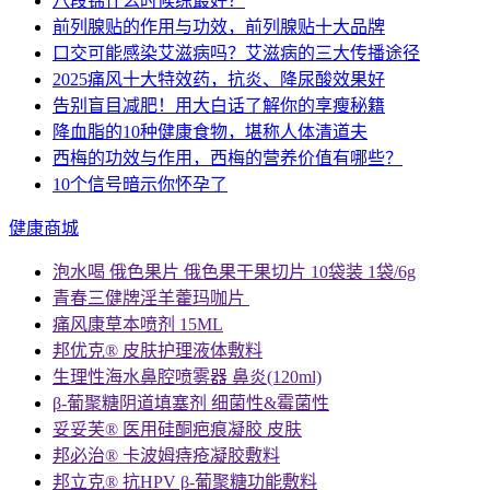
八段锦什么时候练最好？
前列腺贴的作用与功效，前列腺贴十大品牌
口交可能感染艾滋病吗？艾滋病的三大传播途径
2025痛风十大特效药，抗炎、降尿酸效果好
告别盲目减肥！用大白话了解你的享瘦秘籍
降血脂的10种健康食物，堪称人体清道夫
西梅的功效与作用，西梅的营养价值有哪些？
10个信号暗示你怀孕了
健康商城
泡水喝 俄色果片 俄色果干果切片 10袋装 1袋/6g
青春三健牌淫羊藿玛咖片
痛风康草本喷剂 15ML
邦优克® 皮肤护理液体敷料
生理性海水鼻腔喷雾器 鼻炎(120ml)
β-葡聚糖阴道填塞剂 细菌性&霉菌性
妥妥芙® 医用硅酮疤痕凝胶 皮肤
邦必治® 卡波姆痔疮凝胶敷料
邦立克® 抗HPV β-葡聚糖功能敷料