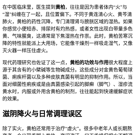
在中医临床里，医生提到
黄柏
，往往是因为患者体内“火”与
“湿”纠缠在了一起，且位置偏下。不同于黄连清心火、黄芩清
肺火，黄柏的药性沉降，专门清理肾与膀胱区域的湿热。如果
你感觉小便短赤、排尿时有灼热感，或者女性出现白带量多色
黄、气味腥臭，这通常是下焦湿热在作祟。此时，黄柏苦寒沉
降的特性就能派上大用场，它能像干燥剂一样吸走湿气，又像
灭火器一样压住虚火。
现代药理研究也佐证了这一点，
黄柏的功效与作用
很大程度上
源于其含有的小檗碱等生物碱成分。这些成分对金黄色葡萄球
菌、痢疾杆菌以及多种皮肤真菌有明显的抑制作用。所以，当
面对细菌性痢疾或是由真菌感染引起的脚癣（脚气）、湿疹流
黄水时，内服或外用含黄柏的制剂，往往能起到快速缓解症状
的效果。
滋阴降火与日常调理误区
除了实火，黄柏还常用于治疗“虚火”。很多中老年人或长期熬