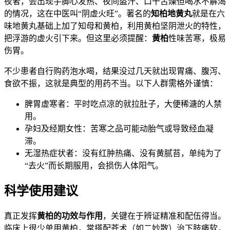
夜者，会出现手脚心发热、夜间盗汗、口干舌燥但喝水不解渴
的情况，这在中医叫“阴虚火旺”。著名的
知柏地黄丸
就是在六
味地黄丸基础上加了知母和黄柏，利用黄柏坚阴泄火的特性，
把浮游的虚火引下来。但这里必须提醒：
黄柏
性味苦寒，极易
伤胃。
不少患者自行购药泡水喝，结果没过几天就出现胃痛、腹泻、
食欲不振，这就是典型的用药不当。以下人群需格外谨慎：
脾胃虚寒者：平时吃点凉的就拉肚子，大便稀溏的人禁
用。
孕妇及经期女性：苦寒之品可能动胎气或导致经血凝
滞。
无湿热症状者：没有红肿热痛、没有黄腻苔，单纯为了
“去火”而长期服用，会损伤人体阳气。
科学使用建议
真正发挥
黄柏的功效与作用
，关键在于辨证精准和配伍得当。
临床上很少单用黄柏，常搭配苍术（如二妙散）治下肢痿软，