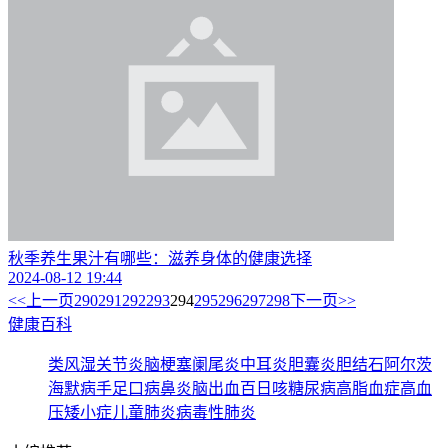
秋季养生果汁有哪些：滋养身体的健康选择
2024-08-12 19:44
<<
上一页
290
291
292
293
294
295
296
297
298
下一页
>>
健康百科
类风湿关节炎
脑梗塞
阑尾炎
中耳炎
胆囊炎
胆结石
阿尔茨
海默病
手足口病
鼻炎
脑出血
百日咳
糖尿病
高脂血症
高血
压
矮小症
儿童肺炎
病毒性肺炎