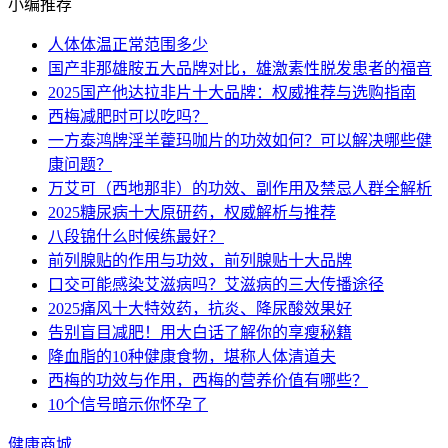
小编推荐
人体体温正常范围多少
国产非那雄胺五大品牌对比，雄激素性脱发患者的福音
2025国产他达拉非片十大品牌：权威推荐与选购指南
西梅减肥时可以吃吗？
一方泰鸿牌淫羊藿玛咖片的功效如何？可以解决哪些健
康问题？
万艾可（西地那非）的功效、副作用及禁忌人群全解析
2025糖尿病十大原研药，权威解析与推荐
八段锦什么时候练最好？
前列腺贴的作用与功效，前列腺贴十大品牌
口交可能感染艾滋病吗？艾滋病的三大传播途径
2025痛风十大特效药，抗炎、降尿酸效果好
告别盲目减肥！用大白话了解你的享瘦秘籍
降血脂的10种健康食物，堪称人体清道夫
西梅的功效与作用，西梅的营养价值有哪些？
10个信号暗示你怀孕了
健康商城