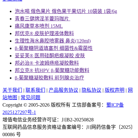
泡水喝 俄色果片 俄色果干果切片 10袋装 1袋/6g
青春三健牌淫羊藿玛咖片
痛风康草本喷剂 15ML
邦优克® 皮肤护理液体敷料
生理性海水鼻腔喷雾器 鼻炎(120ml)
β-葡聚糖阴道填塞剂 细菌性&霉菌性
妥妥芙® 医用硅酮疤痕凝胶 皮肤
邦必治® 卡波姆痔疮凝胶敷料
邦立克® 抗HPV β-葡聚糖功能敷料
β-葡聚糖凝胶敷料 前列腺炎治疗
关于我们
|
联系我们
|
产品服务协议
|
隐私协议
|
版权声明
|
网
站地图
|
常见问题
Copyright © 2005-2026 版权所有 工信部备案号：
蜀ICP备
2025127297号-1
增值电信业务经营许可证：川B2-20250828
互联网药品信息服务资格证备案编号：
川网药信备字〔2025〕
00086 号