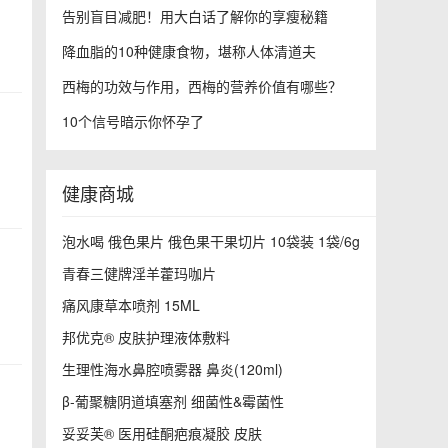
告别盲目减肥！用大白话了解你的享瘦秘籍
降血脂的10种健康食物，堪称人体清道夫
西梅的功效与作用，西梅的营养价值有哪些？
10个信号暗示你怀孕了
健康商城
泡水喝 俄色果片 俄色果干果切片 10袋装 1袋/6g
青春三健牌淫羊藿玛咖片
痛风康草本喷剂 15ML
邦优克® 皮肤护理液体敷料
生理性海水鼻腔喷雾器 鼻炎(120ml)
β-葡聚糖阴道填塞剂 细菌性&霉菌性
妥妥芙® 医用硅酮疤痕凝胶 皮肤