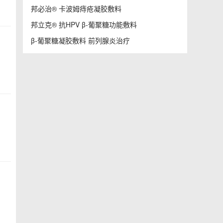
邦必治® 卡波姆痔疮凝胶敷料
邦立克® 抗HPV β-葡聚糖功能敷料
β-葡聚糖凝胶敷料 前列腺炎治疗