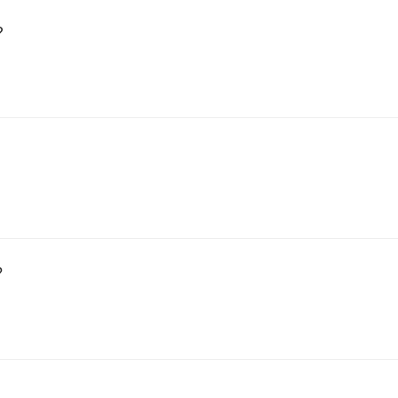
?
？
？