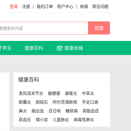
登录
注册
|
我的订单
用户中心
|
商城
常见问题
疗养生
健康百科
健康商城
健康百科
类风湿关节炎
脑梗塞
阑尾炎
中耳炎
胆囊炎
胆结石
阿尔茨海默病
手足口病
鼻炎
脑出血
百日咳
糖尿病
高脂血症
高血压
矮小症
儿童肺炎
病毒性肺炎