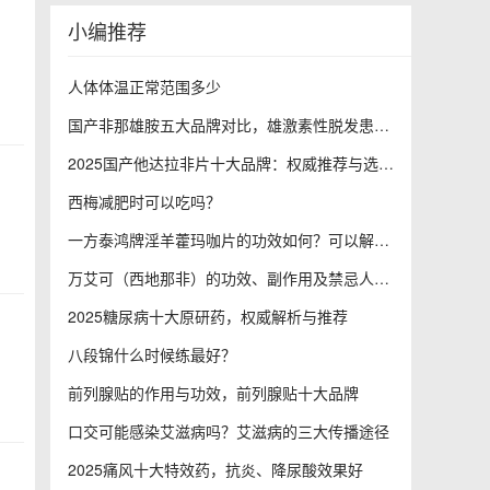
小编推荐
人体体温正常范围多少
国产非那雄胺五大品牌对比，雄激素性脱发患者的福音
2025国产他达拉非片十大品牌：权威推荐与选购指南
西梅减肥时可以吃吗？
一方泰鸿牌淫羊藿玛咖片的功效如何？可以解决哪些健康问题？
万艾可（西地那非）的功效、副作用及禁忌人群全解析
2025糖尿病十大原研药，权威解析与推荐
八段锦什么时候练最好？
前列腺贴的作用与功效，前列腺贴十大品牌
口交可能感染艾滋病吗？艾滋病的三大传播途径
2025痛风十大特效药，抗炎、降尿酸效果好