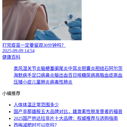
打完疫苗一定要留观30分钟吗？
2025-09-09 14:54
健康百科
类风湿关节炎
脑梗塞
阑尾炎
中耳炎
胆囊炎
胆结石
阿尔茨
海默病
手足口病
鼻炎
脑出血
百日咳
糖尿病
高脂血症
高血
压
矮小症
儿童肺炎
病毒性肺炎
小编推荐
人体体温正常范围多少
国产非那雄胺五大品牌对比，雄激素性脱发患者的福音
2025国产他达拉非片十大品牌：权威推荐与选购指南
西梅减肥时可以吃吗？