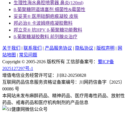
生理性海水鼻腔喷雾器 鼻炎(120ml)
β-葡聚糖阴道填塞剂 细菌性&霉菌性
妥妥芙® 医用硅酮疤痕凝胶 皮肤
邦必治® 卡波姆痔疮凝胶敷料
邦立克® 抗HPV β-葡聚糖功能敷料
β-葡聚糖凝胶敷料 前列腺炎治疗
关于我们
|
联系我们
|
产品服务协议
|
隐私协议
|
版权声明
|
网
站地图
|
常见问题
Copyright © 2005-2026 版权所有 工信部备案号：
蜀ICP备
2025127297号-1
增值电信业务经营许可证：川B2-20250828
互联网药品信息服务资格证备案编号：
川网药信备字〔2025〕
00086 号
本网站未发布麻醉药品、精神药品、医疗用毒性药品、放射性
药品、戒毒药品和医疗机构制剂的产品信息