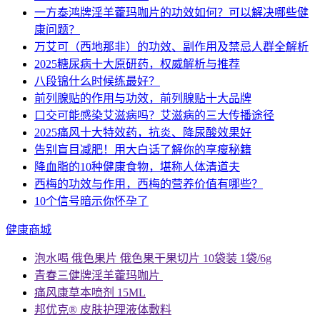
一方泰鸿牌淫羊藿玛咖片的功效如何？可以解决哪些健
康问题？
万艾可（西地那非）的功效、副作用及禁忌人群全解析
2025糖尿病十大原研药，权威解析与推荐
八段锦什么时候练最好？
前列腺贴的作用与功效，前列腺贴十大品牌
口交可能感染艾滋病吗？艾滋病的三大传播途径
2025痛风十大特效药，抗炎、降尿酸效果好
告别盲目减肥！用大白话了解你的享瘦秘籍
降血脂的10种健康食物，堪称人体清道夫
西梅的功效与作用，西梅的营养价值有哪些？
10个信号暗示你怀孕了
健康商城
泡水喝 俄色果片 俄色果干果切片 10袋装 1袋/6g
青春三健牌淫羊藿玛咖片
痛风康草本喷剂 15ML
邦优克® 皮肤护理液体敷料