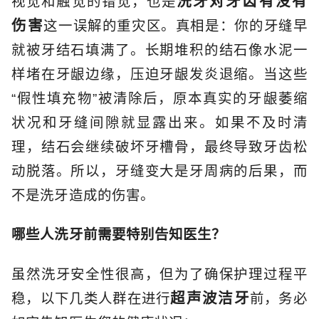
洗牙对牙齿有没有
视觉和触觉的错觉，也是
伤害
这一误解的重灾区。真相是：你的牙缝早
就被牙结石填满了。长期堆积的结石像水泥一
样堵在牙龈边缘，压迫牙龈发炎退缩。当这些
“假性填充物”被清除后，原本真实的牙龈萎缩
状况和牙缝间隙就显露出来。如果不及时清
理，结石会继续破坏牙槽骨，最终导致牙齿松
动脱落。所以，牙缝变大是牙周病的后果，而
不是洗牙造成的伤害。
哪些人洗牙前需要特别告知医生？
虽然洗牙安全性很高，但为了确保护理过程平
超声波洁牙
稳，以下几类人群在进行
前，务必